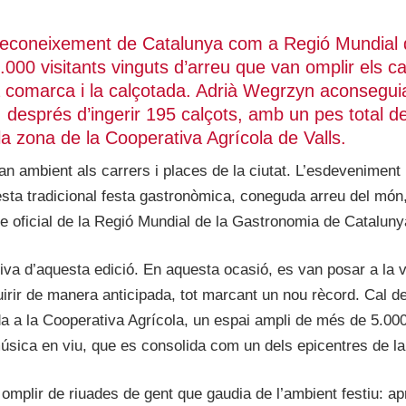
l reconeixement de Catalunya com a Regió Mundial 
.000 visitants vinguts d’arreu que van omplir els ca
 la comarca i la calçotada. Adrià Wegrzyn aconsegui
, després d’ingerir 195 calçots, amb un pes total d
a zona de la Cooperativa Agrícola de Valls.
n ambient als carrers i places de la ciutat. L’esdeveniment 
esta tradicional festa gastronòmica, coneguda arreu del món,
e oficial de la Regió Mundial de la Gastronomia de Cataluny
iva d’aquesta edició. En aquesta ocasió, es van posar a la 
uirir de manera anticipada, tot marcant un nou rècord. Cal d
a a la Cooperativa Agrícola, un espai ampli de més de 5.00
música en viu, que es consolida com un dels epicentres de la
n omplir de riuades de gent que gaudia de l’ambient festiu: ap