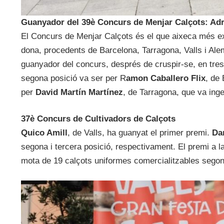
Guanyador del 39è Concurs de Menjar Calçots: Ad
El Concurs de Menjar Calçots és el que aixeca més ex
dona, procedents de Barcelona, Tarragona, Valls i Ale
guanyador del concurs, després de cruspir-se, en tres
segona posició va ser per R
amon Caballero Flix
, de
per
David Martín Martínez
, de Tarragona, que va ing
37è Concurs de Cultivadors de Calçots
Quico Amill
, de Valls, ha guanyat el primer premi.
Da
segona i tercera posició, respectivament. El premi a
mota de 19 calçots uniformes comercialitzables segon