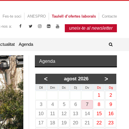
Fes-te soci
ANESPRO
Taulell d’ofertes laborals
Contacte
x-nos a:
uneix-te al newsletter
ctualitat
Agenda
Agenda
<
>
agost 2026
Dll
Dm
Dc
Dj
Dv
Ds
Dg
1
2
3
4
5
6
7
8
9
10
11
12
13
14
15
16
17
18
19
20
21
22
23