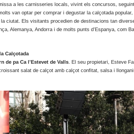
ssa a les carnisseries locals, vivint els concursos, seguint
molts van optar per comprar i degustar la calçotada popular, 
a ciutat. Els visitants procedien de destinacions tan diver
rança, Alemanya, Andorra i de molts punts d’Espanya, com Ba
 la Calçotada
rn de pa Ca l’Estevet de Valls
. El seu propietari, Esteve Fa
croissant salat de calçot amb calçot confitat, salsa i llongan