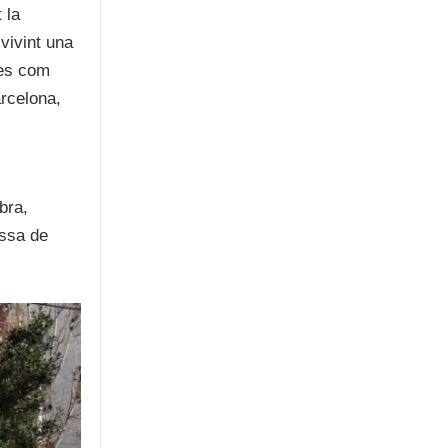
 la
vivint una
ses com
rcelona,
bra,
issa de