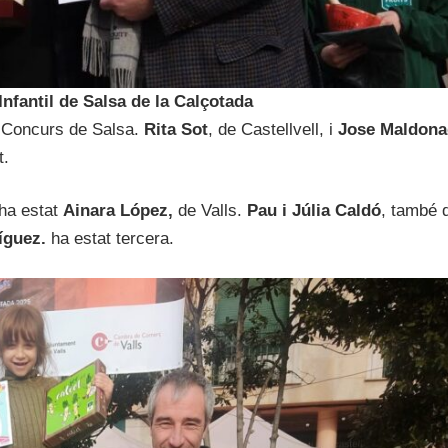
nfantil de Salsa de la Calçotada
l Concurs de Salsa.
Rita Sot
, de Castellvell, i
Jose Maldona
t.
 ha estat
Ainara López,
de Valls.
Pau i Júlia Caldó
, també d
íguez.
ha estat tercera.