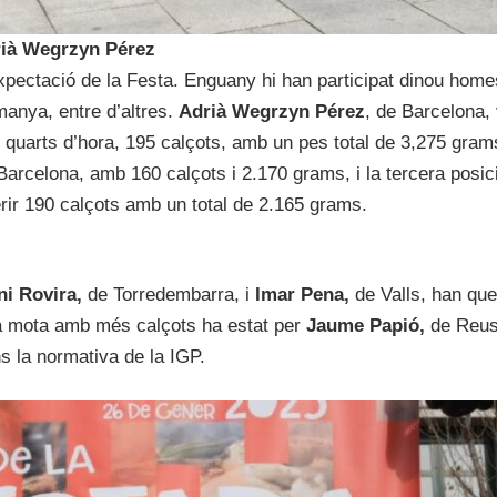
rià Wegrzyn Pérez
pectació de la Festa. Enguany hi han participat dinou home
manya, entre d’altres.
Adrià Wegrzyn Pérez
, de Barcelona, 
 quarts d’hora, 195 calçots, amb un pes total de 3,275 gram
 Barcelona, amb 160 calçots i 2.170 grams, i la tercera posic
erir 190 calçots amb un total de 2.165 grams.
ni Rovira,
de Torredembarra, i
Imar Pena,
de Valls, han que
 la mota amb més calçots ha estat per
Jaume Papió,
de Reus
s la normativa de la IGP.