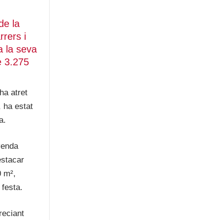
de la
rrers i
a la seva
e 3.275
ha atret
 ha estat
a.
venda
estacar
0 m²,
 festa.
reciant