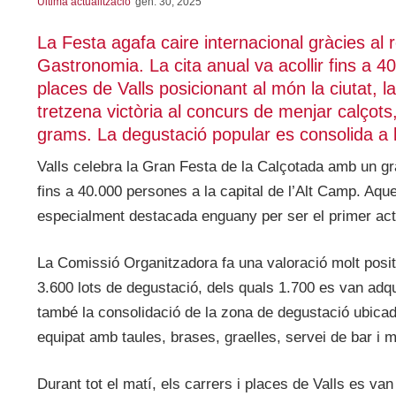
Última actualització
gen. 30, 2025
La Festa agafa caire internacional gràcies a
Gastronomia. La cita anual va acollir fins a 40
places de Valls posicionant al món la ciutat,
tretzena victòria al concurs de menjar calçots
grams. La degustació popular es consolida a l
Valls celebra la Gran Festa de la Calçotada amb un gra
fins a 40.000 persones a la capital de l’Alt Camp. Aqu
especialment destacada enguany per ser el primer act
La Comissió Organitzadora fa una valoració molt posit
3.600 lots de degustació, dels quals 1.700 es van adq
també la consolidació de la zona de degustació ubicad
equipat amb taules, brases, graelles, servei de bar i 
Durant tot el matí, els carrers i places de Valls es va