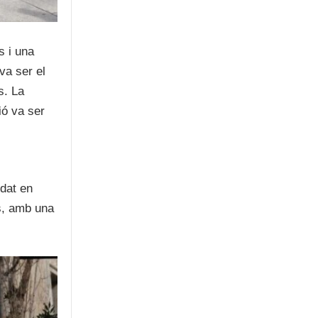
s i una
va ser el
s. La
ió va ser
dat en
, amb una