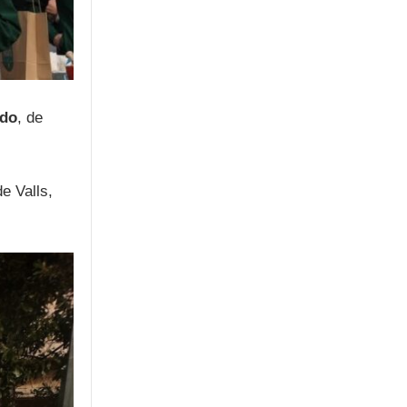
do
, de
e Valls,