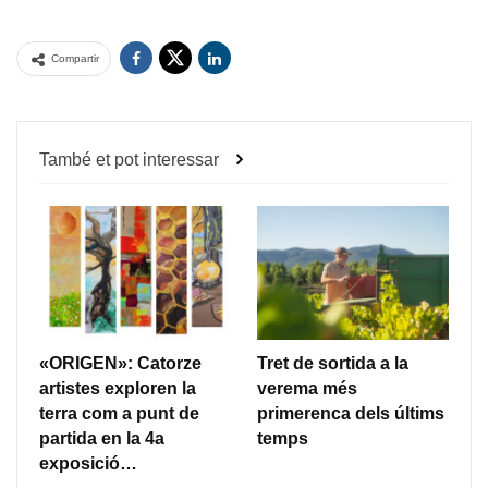
Compartir
També et pot interessar
«ORIGEN»: Catorze
Tret de sortida a la
artistes exploren la
verema més
terra com a punt de
primerenca dels últims
partida en la 4a
temps
exposició…