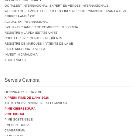
MISSIONS COMERCIALS
GO TALENT INTERNACIONAL. EXPERT EN VENDES INTERNACIONALS
WEBINAR GO EXPORT: T’OFERIM LES EINES PER INTERNAICONALITZAR LA TEVA
EMPRESA AMB ÈXIT
ACTUALITAT INTERNACIONAL
SPAIN -US CHAMBER OF COMMERCE IN FLORIDA
REGISTRE A LA FDA (ESTATS UNITS)
CODI: EORI. PREGUNTES FREQÜENTS
REGISTRE DE MARQUES I PATENTS DE LA UE
FIRA D’ANDORRA LA VELLA
INVEST IN CATALONIA
ABOUT VALLS
Serveis Cambra
OFICINA ACCELERA PIME
X PREMI PIME DE L’ANY 2026
AJUTS I SUBVENCIONS PER A L’EMPRESA
PIME CIBERSEGURA
PIME DIGITAL
PIME SOSTENIBLE
EMPRENEDORIA
CAMERFIRMA
CAMERDATA