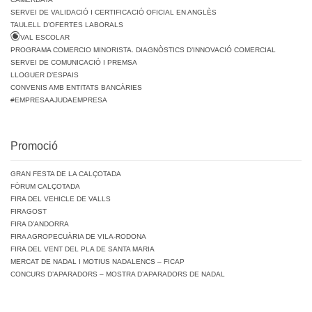
SERVEI DE VALIDACIÓ I CERTIFICACIÓ OFICIAL EN ANGLÈS
TAULELL D’OFERTES LABORALS
VAL ESCOLAR
PROGRAMA COMERCIO MINORISTA. DIAGNÒSTICS D’INNOVACIÓ COMERCIAL
SERVEI DE COMUNICACIÓ I PREMSA
LLOGUER D’ESPAIS
CONVENIS AMB ENTITATS BANCÀRIES
#EMPRESAAJUDAEMPRESA
Promoció
GRAN FESTA DE LA CALÇOTADA
FÒRUM CALÇOTADA
FIRA DEL VEHICLE DE VALLS
FIRAGOST
FIRA D’ANDORRA
FIRA AGROPECUÀRIA DE VILA-RODONA
FIRA DEL VENT DEL PLA DE SANTA MARIA
MERCAT DE NADAL I MOTIUS NADALENCS – FICAP
CONCURS D’APARADORS – MOSTRA D’APARADORS DE NADAL