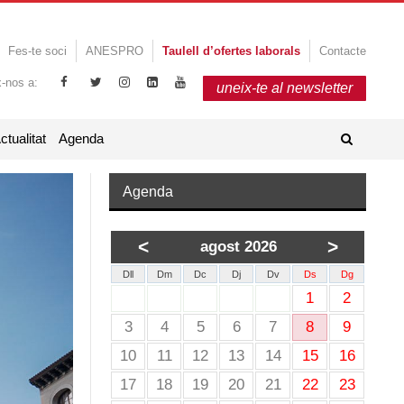
Fes-te soci
ANESPRO
Taulell d’ofertes laborals
Contacte
x-nos a:
uneix-te al newsletter
ctualitat
Agenda
Agenda
<
>
agost 2026
Dll
Dm
Dc
Dj
Dv
Ds
Dg
1
2
3
4
5
6
7
8
9
10
11
12
13
14
15
16
17
18
19
20
21
22
23