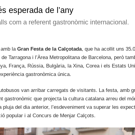
és esperada de l’any
lls com a referent gastronòmic internacional.
c amb la
Gran Festa de la Calçotada
, que ha acollit uns 35.
 de Tarragona i l’Àrea Metropolitana de Barcelona, però tam
, França, Rússia, Bulgària, la Xina, Corea i els Estats Unit
experiència gastronòmica única.
autobusos van arribar carregats de visitants. La festa, amb 
ent gastronòmic que projecta la cultura catalana arreu del mó
 la pluja del dia anterior, l’esdeveniment va superar les expec
ció popular i al Concurs de Menjar Calçots.