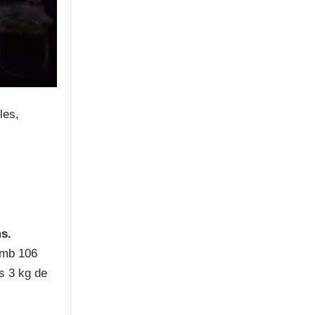
les,
ms.
amb 106
s 3 kg de