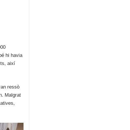
000
bé hi havia
s, així
gran ressò
n. Malgrat
tatives,