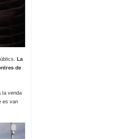
públics.
La
entres de
a la venda
é es van