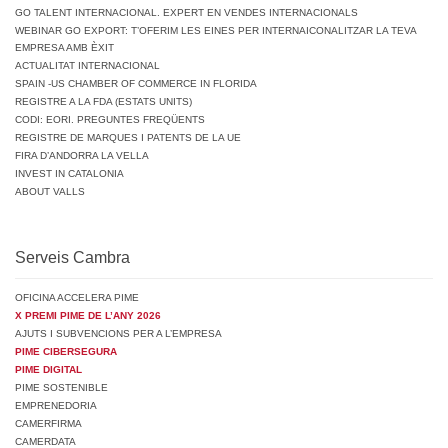
GO TALENT INTERNACIONAL. EXPERT EN VENDES INTERNACIONALS
WEBINAR GO EXPORT: T’OFERIM LES EINES PER INTERNAICONALITZAR LA TEVA
EMPRESA AMB ÈXIT
ACTUALITAT INTERNACIONAL
SPAIN -US CHAMBER OF COMMERCE IN FLORIDA
REGISTRE A LA FDA (ESTATS UNITS)
CODI: EORI. PREGUNTES FREQÜENTS
REGISTRE DE MARQUES I PATENTS DE LA UE
FIRA D’ANDORRA LA VELLA
INVEST IN CATALONIA
ABOUT VALLS
Serveis Cambra
OFICINA ACCELERA PIME
X PREMI PIME DE L’ANY 2026
AJUTS I SUBVENCIONS PER A L’EMPRESA
PIME CIBERSEGURA
PIME DIGITAL
PIME SOSTENIBLE
EMPRENEDORIA
CAMERFIRMA
CAMERDATA