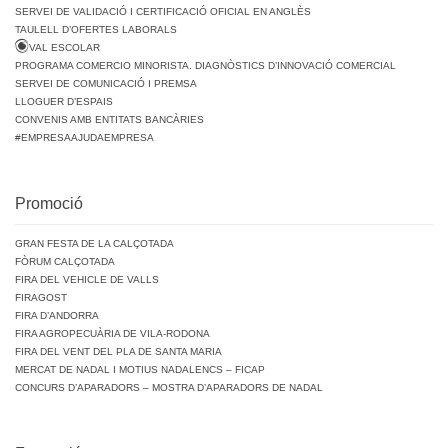
SERVEI DE VALIDACIÓ I CERTIFICACIÓ OFICIAL EN ANGLÈS
TAULELL D’OFERTES LABORALS
VAL ESCOLAR
PROGRAMA COMERCIO MINORISTA. DIAGNÒSTICS D’INNOVACIÓ COMERCIAL
SERVEI DE COMUNICACIÓ I PREMSA
LLOGUER D’ESPAIS
CONVENIS AMB ENTITATS BANCÀRIES
#EMPRESAAJUDAEMPRESA
Promoció
GRAN FESTA DE LA CALÇOTADA
FÒRUM CALÇOTADA
FIRA DEL VEHICLE DE VALLS
FIRAGOST
FIRA D’ANDORRA
FIRA AGROPECUÀRIA DE VILA-RODONA
FIRA DEL VENT DEL PLA DE SANTA MARIA
MERCAT DE NADAL I MOTIUS NADALENCS – FICAP
CONCURS D’APARADORS – MOSTRA D’APARADORS DE NADAL