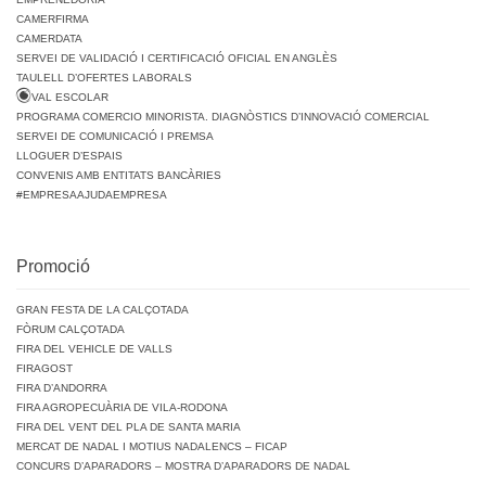
CAMERFIRMA
CAMERDATA
SERVEI DE VALIDACIÓ I CERTIFICACIÓ OFICIAL EN ANGLÈS
TAULELL D’OFERTES LABORALS
VAL ESCOLAR
PROGRAMA COMERCIO MINORISTA. DIAGNÒSTICS D’INNOVACIÓ COMERCIAL
SERVEI DE COMUNICACIÓ I PREMSA
LLOGUER D’ESPAIS
CONVENIS AMB ENTITATS BANCÀRIES
#EMPRESAAJUDAEMPRESA
Promoció
GRAN FESTA DE LA CALÇOTADA
FÒRUM CALÇOTADA
FIRA DEL VEHICLE DE VALLS
FIRAGOST
FIRA D’ANDORRA
FIRA AGROPECUÀRIA DE VILA-RODONA
FIRA DEL VENT DEL PLA DE SANTA MARIA
MERCAT DE NADAL I MOTIUS NADALENCS – FICAP
CONCURS D’APARADORS – MOSTRA D’APARADORS DE NADAL