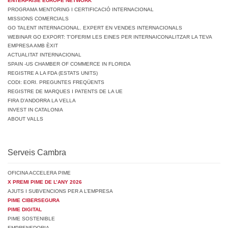
ENTERPRISE EUROPE NETWORK
PROGRAMA MENTORING I CERTIFICACIÓ INTERNACIONAL
MISSIONS COMERCIALS
GO TALENT INTERNACIONAL. EXPERT EN VENDES INTERNACIONALS
WEBINAR GO EXPORT: T’OFERIM LES EINES PER INTERNAICONALITZAR LA TEVA
EMPRESA AMB ÈXIT
ACTUALITAT INTERNACIONAL
SPAIN -US CHAMBER OF COMMERCE IN FLORIDA
REGISTRE A LA FDA (ESTATS UNITS)
CODI: EORI. PREGUNTES FREQÜENTS
REGISTRE DE MARQUES I PATENTS DE LA UE
FIRA D’ANDORRA LA VELLA
INVEST IN CATALONIA
ABOUT VALLS
Serveis Cambra
OFICINA ACCELERA PIME
X PREMI PIME DE L’ANY 2026
AJUTS I SUBVENCIONS PER A L’EMPRESA
PIME CIBERSEGURA
PIME DIGITAL
PIME SOSTENIBLE
EMPRENEDORIA