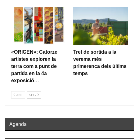
«ORIGEN»: Catorze
Tret de sortida a la
artistes exploren la
verema més
terra com a punt de
primerenca dels últims
partida en la 4a
temps
exposició…
ANT
SEG
Agenda