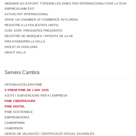
WEBINAR GO EXPORT: T’OFERIM LES EINES PER INTERNAICONALITZAR LA TEVA
EMPRESA AMB ÈXIT
ACTUALITAT INTERNACIONAL
SPAIN -US CHAMBER OF COMMERCE IN FLORIDA
REGISTRE A LA FDA (ESTATS UNITS)
CODI: EORI. PREGUNTES FREQÜENTS
REGISTRE DE MARQUES I PATENTS DE LA UE
FIRA D’ANDORRA LA VELLA
INVEST IN CATALONIA
ABOUT VALLS
Serveis Cambra
OFICINA ACCELERA PIME
X PREMI PIME DE L’ANY 2026
AJUTS I SUBVENCIONS PER A L’EMPRESA
PIME CIBERSEGURA
PIME DIGITAL
PIME SOSTENIBLE
EMPRENEDORIA
CAMERFIRMA
CAMERDATA
SERVEI DE VALIDACIÓ I CERTIFICACIÓ OFICIAL EN ANGLÈS