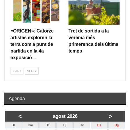
«ORIGEN»: Catorze
Tret de sortida a la
artistes exploren la
verema més
terra com a punt de
primerenca dels últims
partida en la 4a
temps
exposició…
ANT
SEG
Agenda
<
>
agost 2026
Dll
Dm
Dc
Dj
Dv
Ds
Dg