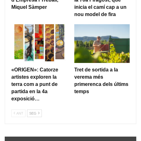
Miquel Sàmper
inicia el camí cap a un
nou model de fira
«ORIGEN»: Catorze
Tret de sortida a la
artistes exploren la
verema més
terra com a punt de
primerenca dels últims
partida en la 4a
temps
exposició…
ANT
SEG