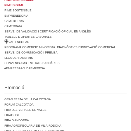
PIME DIGITAL
PIME SOSTENIBLE
EMPRENEDORIA
CAMERFIRMA
CAMERDATA
SERVEI DE VALIDACIÓ I CERTIFICACIÓ OFICIAL EN ANGLÈS
TAULELL D’OFERTES LABORALS
VAL ESCOLAR
PROGRAMA COMERCIO MINORISTA. DIAGNÒSTICS D’INNOVACIÓ COMERCIAL
SERVEI DE COMUNICACIÓ I PREMSA
LLOGUER D’ESPAIS
CONVENIS AMB ENTITATS BANCÀRIES
#EMPRESAAJUDAEMPRESA
Promoció
GRAN FESTA DE LA CALÇOTADA
FÒRUM CALÇOTADA
FIRA DEL VEHICLE DE VALLS
FIRAGOST
FIRA D’ANDORRA
FIRA AGROPECUÀRIA DE VILA-RODONA
FIRA DEL VENT DEL PLA DE SANTA MARIA