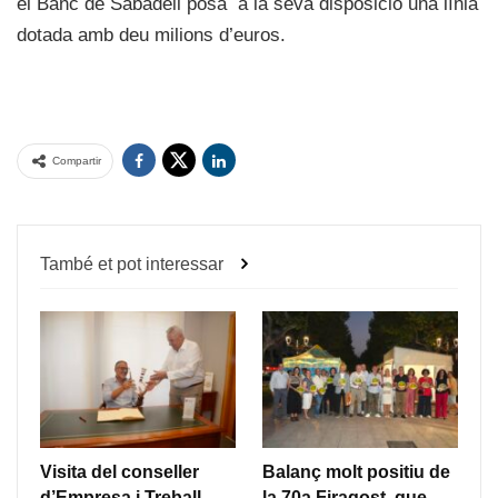
el Banc de Sabadell posa a la seva disposició una línia
dotada amb deu milions d’euros.
Compartir
També et pot interessar
Visita del conseller
Balanç molt positiu de
d’Empresa i Treball,
la 70a Firagost, que