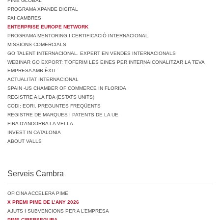
PIME GLOBAL
PROGRAMA XPANDE DIGITAL
PAI CAMBRES
ENTERPRISE EUROPE NETWORK
PROGRAMA MENTORING I CERTIFICACIÓ INTERNACIONAL
MISSIONS COMERCIALS
GO TALENT INTERNACIONAL. EXPERT EN VENDES INTERNACIONALS
WEBINAR GO EXPORT: T’OFERIM LES EINES PER INTERNAICONALITZAR LA TEVA
EMPRESA AMB ÈXIT
ACTUALITAT INTERNACIONAL
SPAIN -US CHAMBER OF COMMERCE IN FLORIDA
REGISTRE A LA FDA (ESTATS UNITS)
CODI: EORI. PREGUNTES FREQÜENTS
REGISTRE DE MARQUES I PATENTS DE LA UE
FIRA D’ANDORRA LA VELLA
INVEST IN CATALONIA
ABOUT VALLS
Serveis Cambra
OFICINA ACCELERA PIME
X PREMI PIME DE L’ANY 2026
AJUTS I SUBVENCIONS PER A L’EMPRESA
PIME CIBERSEGURA