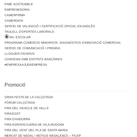
PIME SOSTENIBLE
EMPRENEDORIA
CAMERFIRMA
CAMERDATA
SERVEI DE VALIDACIÓ I CERTIFICACIÓ OFICIAL EN ANGLÈS
TAULELL D’OFERTES LABORALS
VAL ESCOLAR
PROGRAMA COMERCIO MINORISTA. DIAGNÒSTICS D’INNOVACIÓ COMERCIAL
SERVEI DE COMUNICACIÓ I PREMSA
LLOGUER D’ESPAIS
CONVENIS AMB ENTITATS BANCÀRIES
#EMPRESAAJUDAEMPRESA
Promoció
GRAN FESTA DE LA CALÇOTADA
FÒRUM CALÇOTADA
FIRA DEL VEHICLE DE VALLS
FIRAGOST
FIRA D’ANDORRA
FIRA AGROPECUÀRIA DE VILA-RODONA
FIRA DEL VENT DEL PLA DE SANTA MARIA
MERCAT DE NADAL I MOTIUS NADALENCS – FICAP