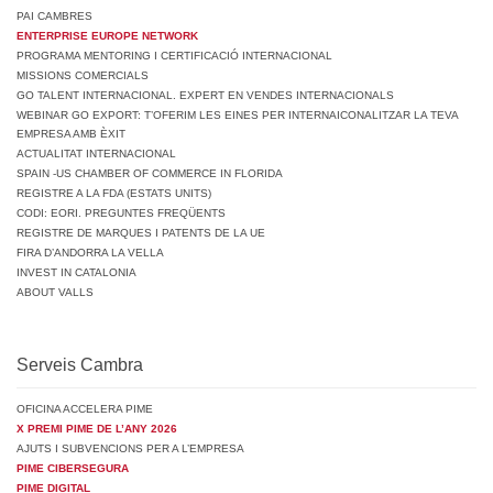
PAI CAMBRES
ENTERPRISE EUROPE NETWORK
PROGRAMA MENTORING I CERTIFICACIÓ INTERNACIONAL
MISSIONS COMERCIALS
GO TALENT INTERNACIONAL. EXPERT EN VENDES INTERNACIONALS
WEBINAR GO EXPORT: T’OFERIM LES EINES PER INTERNAICONALITZAR LA TEVA
EMPRESA AMB ÈXIT
ACTUALITAT INTERNACIONAL
SPAIN -US CHAMBER OF COMMERCE IN FLORIDA
REGISTRE A LA FDA (ESTATS UNITS)
CODI: EORI. PREGUNTES FREQÜENTS
REGISTRE DE MARQUES I PATENTS DE LA UE
FIRA D’ANDORRA LA VELLA
INVEST IN CATALONIA
ABOUT VALLS
Serveis Cambra
OFICINA ACCELERA PIME
X PREMI PIME DE L’ANY 2026
AJUTS I SUBVENCIONS PER A L’EMPRESA
PIME CIBERSEGURA
PIME DIGITAL