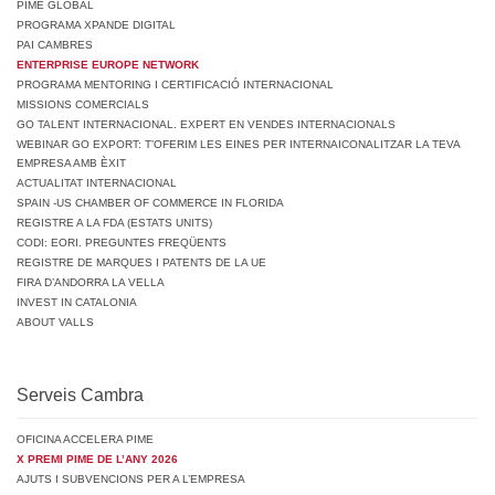
PIME GLOBAL
PROGRAMA XPANDE DIGITAL
PAI CAMBRES
ENTERPRISE EUROPE NETWORK
PROGRAMA MENTORING I CERTIFICACIÓ INTERNACIONAL
MISSIONS COMERCIALS
GO TALENT INTERNACIONAL. EXPERT EN VENDES INTERNACIONALS
WEBINAR GO EXPORT: T’OFERIM LES EINES PER INTERNAICONALITZAR LA TEVA
EMPRESA AMB ÈXIT
ACTUALITAT INTERNACIONAL
SPAIN -US CHAMBER OF COMMERCE IN FLORIDA
REGISTRE A LA FDA (ESTATS UNITS)
CODI: EORI. PREGUNTES FREQÜENTS
REGISTRE DE MARQUES I PATENTS DE LA UE
FIRA D’ANDORRA LA VELLA
INVEST IN CATALONIA
ABOUT VALLS
Serveis Cambra
OFICINA ACCELERA PIME
X PREMI PIME DE L’ANY 2026
AJUTS I SUBVENCIONS PER A L’EMPRESA