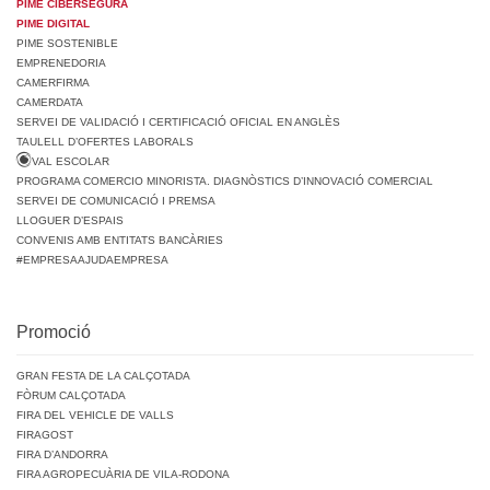
PIME CIBERSEGURA
PIME DIGITAL
PIME SOSTENIBLE
EMPRENEDORIA
CAMERFIRMA
CAMERDATA
SERVEI DE VALIDACIÓ I CERTIFICACIÓ OFICIAL EN ANGLÈS
TAULELL D’OFERTES LABORALS
VAL ESCOLAR
PROGRAMA COMERCIO MINORISTA. DIAGNÒSTICS D’INNOVACIÓ COMERCIAL
SERVEI DE COMUNICACIÓ I PREMSA
LLOGUER D’ESPAIS
CONVENIS AMB ENTITATS BANCÀRIES
#EMPRESAAJUDAEMPRESA
Promoció
GRAN FESTA DE LA CALÇOTADA
FÒRUM CALÇOTADA
FIRA DEL VEHICLE DE VALLS
FIRAGOST
FIRA D’ANDORRA
FIRA AGROPECUÀRIA DE VILA-RODONA