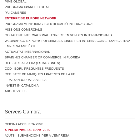
PIME GLOBAL
PROGRAMA XPANDE DIGITAL
PAI CAMBRES
ENTERPRISE EUROPE NETWORK
PROGRAMA MENTORING I CERTIFICACIÓ INTERNACIONAL
MISSIONS COMERCIALS
GO TALENT INTERNACIONAL. EXPERT EN VENDES INTERNACIONALS
WEBINAR GO EXPORT: T’OFERIM LES EINES PER INTERNAICONALITZAR LA TEVA
EMPRESA AMB ÈXIT
ACTUALITAT INTERNACIONAL
SPAIN -US CHAMBER OF COMMERCE IN FLORIDA
REGISTRE A LA FDA (ESTATS UNITS)
CODI: EORI. PREGUNTES FREQÜENTS
REGISTRE DE MARQUES I PATENTS DE LA UE
FIRA D’ANDORRA LA VELLA
INVEST IN CATALONIA
ABOUT VALLS
Serveis Cambra
OFICINA ACCELERA PIME
X PREMI PIME DE L’ANY 2026
AJUTS I SUBVENCIONS PER A L’EMPRESA