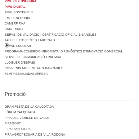
PIME CIBERSEGURA
PIME DIGITAL
PIME SOSTENIBLE
EMPRENEDORIA
CAMERFIRMA
CAMERDATA
SERVEI DE VALIDACIÓ I CERTIFICACIÓ OFICIAL EN ANGLÈS
TAULELL D’OFERTES LABORALS
VAL ESCOLAR
PROGRAMA COMERCIO MINORISTA. DIAGNÒSTICS D’INNOVACIÓ COMERCIAL
SERVEI DE COMUNICACIÓ I PREMSA
LLOGUER D’ESPAIS
CONVENIS AMB ENTITATS BANCÀRIES
#EMPRESAAJUDAEMPRESA
Promoció
GRAN FESTA DE LA CALÇOTADA
FÒRUM CALÇOTADA
FIRA DEL VEHICLE DE VALLS
FIRAGOST
FIRA D’ANDORRA
FIRA AGROPECUÀRIA DE VILA-RODONA