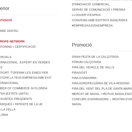
D’INNOVACIÓ COMERCIAL
erior
SERVEI DE COMUNICACIÓ I PREMSA
LLOGUER D’ESPAIS
ITZACIÓ
CONVENIS AMB ENTITATS BANCÀRIES
#EMPRESAAJUDAEMPRESA
NDE DIGITAL
UROPE NETWORK
Promoció
ORING I CERTIFICACIÓ
L
GRAN FESTA DE LA CALÇOTADA
ERCIALS
FÒRUM CALÇOTADA
ERNACIONAL. EXPERT EN VENDES
LS
FIRA DEL VEHICLE DE VALLS
PORT: T’OFERIM LES EINES PER
FIRAGOST
ITZAR LA TEVA EMPRESA AMB ÈXIT
FIRA D’ANDORRA
TERNACIONAL
FIRA AGROPECUÀRIA DE VILA-RODONA
MBER OF COMMERCE IN FLORIDA
FIRA DEL VENT DEL PLA DE SANTA MARI
FDA (ESTATS UNITS)
MERCAT DE NADAL I MOTIUS NADALENCS
REGUNTES FREQÜENTS
CONCURS D’APARADORS – MOSTRA D’A
ARQUES I PATENTS DE LA UE
NADAL
A LA VELLA
LONIA