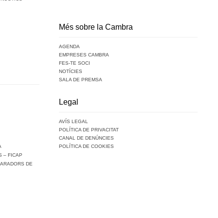
Més sobre la Cambra
AGENDA
EMPRESES CAMBRA
FES-TE SOCI
NOTÍCIES
SALA DE PREMSA
Legal
AVÍS LEGAL
POLÍTICA DE PRIVACITAT
CANAL DE DENÚNCIES
A
POLÍTICA DE COOKIES
 – FICAP
PARADORS DE