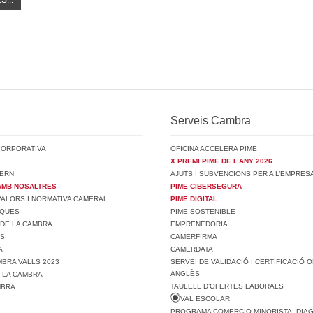
S...
Serveis Cambra
CORPORATIVA
OFICINA ACCELERA PIME
X PREMI PIME DE L’ANY 2026
ERN
AJUTS I SUBVENCIONS PER A L’EMPRES
AMB NOSALTRES
PIME CIBERSEGURA
 VALORS I NORMATIVA CAMERAL
PIME DIGITAL
SQUES
PIME SOSTENIBLE
 DE LA CAMBRA
EMPRENEDORIA
TS
CAMERFIRMA
A
CAMERDATA
BRA VALLS 2023
SERVEI DE VALIDACIÓ I CERTIFICACIÓ O
ANGLÈS
E LA CAMBRA
TAULELL D’OFERTES LABORALS
MBRA
VAL ESCOLAR
PROGRAMA COMERCIO MINORISTA. DIA