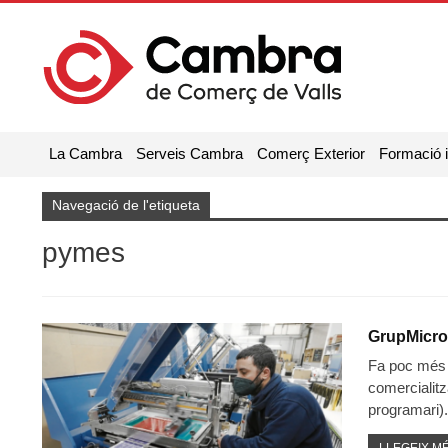
La Cambra
Serveis Cambra
Comerç Exterior
Formació 
Navegació de l'etiqueta
pymes
GrupMicros
Fa poc més d
comercialitz
programari).