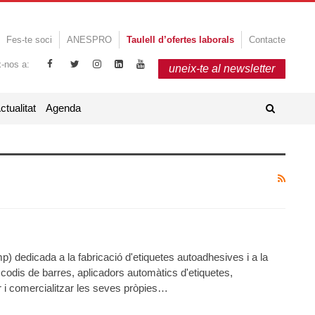
Fes-te soci
ANESPRO
Taulell d’ofertes laborals
Contacte
x-nos a:
uneix-te al newsletter
ctualitat
Agenda
 dedicada a la fabricació d'etiquetes autoadhesives i a la
e codis de barres, aplicadors automàtics d'etiquetes,
ar i comercialitzar les seves pròpies…