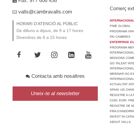
Fax. 977 606 456
Comerç ext
valls@cambravalls.com
INTERNACIONAL
HORARI D’ATENCIÓ AL PÚBLIC
PIME GLOBAL
De dilluns a dijous, de 9 a 17 hores
PROGRAMA XPA
PAI CAMBRES
Divendres de 8 a 15 hores
ENTERPRISE E
PROGRAMA MENT
INTERNACIONA
MISSIONS COM
GO TALENT INT
INTERNACIONA
WEBINAR GO EX
Contacta amb nosaltres
INTERNAICONAL
ACTUALITAT IN
SPAIN -US CHA
Uneix-te al newsletter
REGISTRE A LA 
CODI: EORI. P
REGISTRE DE M
FIRA D’ANDORR
INVEST IN CATA
ABOUT VALLS