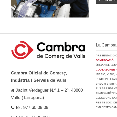
LLEGEIX MÉ
La Cambra
PRESENTACIÓ 
DEMARCACIÓ
ÒRGAN DE GOV
COL·LABOREN 
Cambra Oficial de Comerç,
MISSIÓ, VISIÓ,
FUNCIONS I TA
Indústria i Serveis de Valls
BREU HISTÒRIA
ELS PRESIDEN
Jacint Verdaguer N.º 1 – 2ª, 43800
TRANSPARÈNCI
Valls (Tarragona)
ELECCIONS CAM
FES-TE SOCI D
Tel. 977 60 09 09
EMPRESES CA