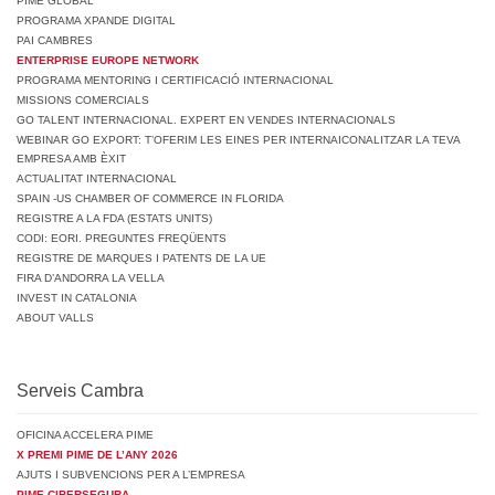
PIME GLOBAL
PROGRAMA XPANDE DIGITAL
PAI CAMBRES
ENTERPRISE EUROPE NETWORK
PROGRAMA MENTORING I CERTIFICACIÓ INTERNACIONAL
MISSIONS COMERCIALS
GO TALENT INTERNACIONAL. EXPERT EN VENDES INTERNACIONALS
WEBINAR GO EXPORT: T’OFERIM LES EINES PER INTERNAICONALITZAR LA TEVA
EMPRESA AMB ÈXIT
ACTUALITAT INTERNACIONAL
SPAIN -US CHAMBER OF COMMERCE IN FLORIDA
REGISTRE A LA FDA (ESTATS UNITS)
CODI: EORI. PREGUNTES FREQÜENTS
REGISTRE DE MARQUES I PATENTS DE LA UE
FIRA D’ANDORRA LA VELLA
INVEST IN CATALONIA
ABOUT VALLS
Serveis Cambra
OFICINA ACCELERA PIME
X PREMI PIME DE L’ANY 2026
AJUTS I SUBVENCIONS PER A L’EMPRESA
PIME CIBERSEGURA