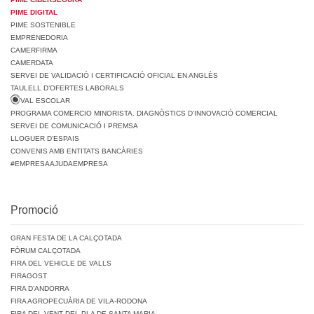
PIME DIGITAL
PIME SOSTENIBLE
EMPRENEDORIA
CAMERFIRMA
CAMERDATA
SERVEI DE VALIDACIÓ I CERTIFICACIÓ OFICIAL EN ANGLÈS
TAULELL D’OFERTES LABORALS
VAL ESCOLAR
PROGRAMA COMERCIO MINORISTA. DIAGNÒSTICS D’INNOVACIÓ COMERCIAL
SERVEI DE COMUNICACIÓ I PREMSA
LLOGUER D’ESPAIS
CONVENIS AMB ENTITATS BANCÀRIES
#EMPRESAAJUDAEMPRESA
Promoció
GRAN FESTA DE LA CALÇOTADA
FÒRUM CALÇOTADA
FIRA DEL VEHICLE DE VALLS
FIRAGOST
FIRA D’ANDORRA
FIRA AGROPECUÀRIA DE VILA-RODONA
FIRA DEL VENT DEL PLA DE SANTA MARIA