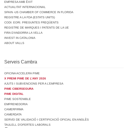
EMPRESA AMB ÈXIT
ACTUALITAT INTERNACIONAL
SPAIN -US CHAMBER OF COMMERCE IN FLORIDA
REGISTRE A LA FDA (ESTATS UNITS)
CODI: EORI. PREGUNTES FREQÜENTS
REGISTRE DE MARQUES I PATENTS DE LA UE
FIRA D’ANDORRA LA VELLA
INVEST IN CATALONIA
ABOUT VALLS
Serveis Cambra
OFICINA ACCELERA PIME
X PREMI PIME DE L’ANY 2026
AJUTS I SUBVENCIONS PER A L’EMPRESA
PIME CIBERSEGURA
PIME DIGITAL
PIME SOSTENIBLE
EMPRENEDORIA
CAMERFIRMA
CAMERDATA
SERVEI DE VALIDACIÓ I CERTIFICACIÓ OFICIAL EN ANGLÈS
TAULELL D’OFERTES LABORALS