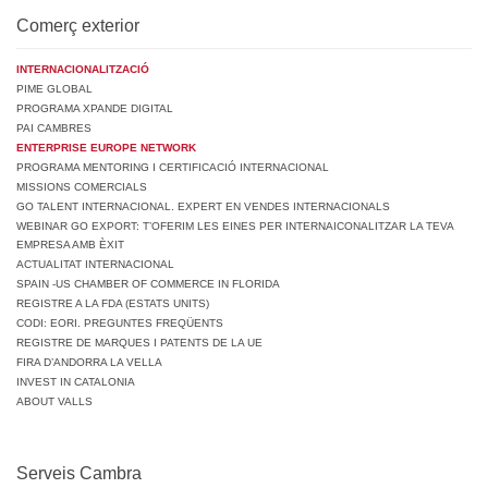
Comerç exterior
INTERNACIONALITZACIÓ
PIME GLOBAL
PROGRAMA XPANDE DIGITAL
PAI CAMBRES
ENTERPRISE EUROPE NETWORK
PROGRAMA MENTORING I CERTIFICACIÓ INTERNACIONAL
MISSIONS COMERCIALS
GO TALENT INTERNACIONAL. EXPERT EN VENDES INTERNACIONALS
WEBINAR GO EXPORT: T’OFERIM LES EINES PER INTERNAICONALITZAR LA TEVA
EMPRESA AMB ÈXIT
ACTUALITAT INTERNACIONAL
SPAIN -US CHAMBER OF COMMERCE IN FLORIDA
REGISTRE A LA FDA (ESTATS UNITS)
CODI: EORI. PREGUNTES FREQÜENTS
REGISTRE DE MARQUES I PATENTS DE LA UE
FIRA D’ANDORRA LA VELLA
INVEST IN CATALONIA
ABOUT VALLS
Serveis Cambra