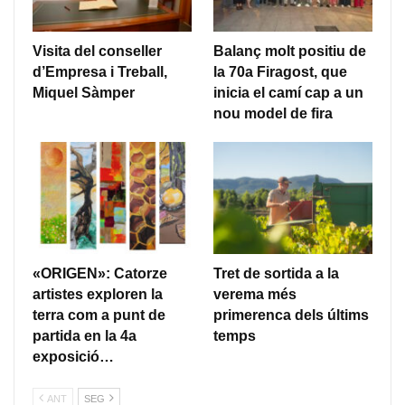
Visita del conseller
Balanç molt positiu de
d’Empresa i Treball,
la 70a Firagost, que
Miquel Sàmper
inicia el camí cap a un
nou model de fira
«ORIGEN»: Catorze
Tret de sortida a la
artistes exploren la
verema més
terra com a punt de
primerenca dels últims
partida en la 4a
temps
exposició…
ANT
SEG