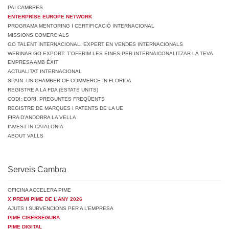
PAI CAMBRES
ENTERPRISE EUROPE NETWORK
PROGRAMA MENTORING I CERTIFICACIÓ INTERNACIONAL
MISSIONS COMERCIALS
GO TALENT INTERNACIONAL. EXPERT EN VENDES INTERNACIONALS
WEBINAR GO EXPORT: T’OFERIM LES EINES PER INTERNAICONALITZAR LA TEVA
EMPRESA AMB ÈXIT
ACTUALITAT INTERNACIONAL
SPAIN -US CHAMBER OF COMMERCE IN FLORIDA
REGISTRE A LA FDA (ESTATS UNITS)
CODI: EORI. PREGUNTES FREQÜENTS
REGISTRE DE MARQUES I PATENTS DE LA UE
FIRA D’ANDORRA LA VELLA
INVEST IN CATALONIA
ABOUT VALLS
Serveis Cambra
OFICINA ACCELERA PIME
X PREMI PIME DE L’ANY 2026
AJUTS I SUBVENCIONS PER A L’EMPRESA
PIME CIBERSEGURA
PIME DIGITAL