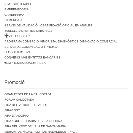
PIME SOSTENIBLE
EMPRENEDORIA
CAMERFIRMA
CAMERDATA
SERVEI DE VALIDACIÓ I CERTIFICACIÓ OFICIAL EN ANGLÈS
TAULELL D’OFERTES LABORALS
VAL ESCOLAR
PROGRAMA COMERCIO MINORISTA. DIAGNÒSTICS D’INNOVACIÓ COMERCIAL
SERVEI DE COMUNICACIÓ I PREMSA
LLOGUER D’ESPAIS
CONVENIS AMB ENTITATS BANCÀRIES
#EMPRESAAJUDAEMPRESA
Promoció
GRAN FESTA DE LA CALÇOTADA
FÒRUM CALÇOTADA
FIRA DEL VEHICLE DE VALLS
FIRAGOST
FIRA D’ANDORRA
FIRA AGROPECUÀRIA DE VILA-RODONA
FIRA DEL VENT DEL PLA DE SANTA MARIA
MERCAT DE NADAL I MOTIUS NADALENCS – FICAP