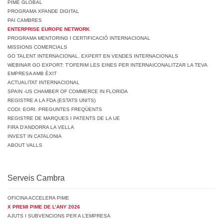
PIME GLOBAL
PROGRAMA XPANDE DIGITAL
PAI CAMBRES
ENTERPRISE EUROPE NETWORK
PROGRAMA MENTORING I CERTIFICACIÓ INTERNACIONAL
MISSIONS COMERCIALS
GO TALENT INTERNACIONAL. EXPERT EN VENDES INTERNACIONALS
WEBINAR GO EXPORT: T’OFERIM LES EINES PER INTERNAICONALITZAR LA TEVA
EMPRESA AMB ÈXIT
ACTUALITAT INTERNACIONAL
SPAIN -US CHAMBER OF COMMERCE IN FLORIDA
REGISTRE A LA FDA (ESTATS UNITS)
CODI: EORI. PREGUNTES FREQÜENTS
REGISTRE DE MARQUES I PATENTS DE LA UE
FIRA D’ANDORRA LA VELLA
INVEST IN CATALONIA
ABOUT VALLS
Serveis Cambra
OFICINA ACCELERA PIME
X PREMI PIME DE L’ANY 2026
AJUTS I SUBVENCIONS PER A L’EMPRESA