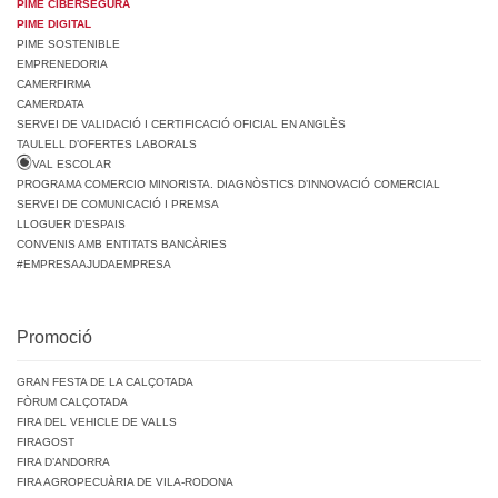
PIME CIBERSEGURA
PIME DIGITAL
PIME SOSTENIBLE
EMPRENEDORIA
CAMERFIRMA
CAMERDATA
SERVEI DE VALIDACIÓ I CERTIFICACIÓ OFICIAL EN ANGLÈS
TAULELL D’OFERTES LABORALS
VAL ESCOLAR
PROGRAMA COMERCIO MINORISTA. DIAGNÒSTICS D’INNOVACIÓ COMERCIAL
SERVEI DE COMUNICACIÓ I PREMSA
LLOGUER D’ESPAIS
CONVENIS AMB ENTITATS BANCÀRIES
#EMPRESAAJUDAEMPRESA
Promoció
GRAN FESTA DE LA CALÇOTADA
FÒRUM CALÇOTADA
FIRA DEL VEHICLE DE VALLS
FIRAGOST
FIRA D’ANDORRA
FIRA AGROPECUÀRIA DE VILA-RODONA