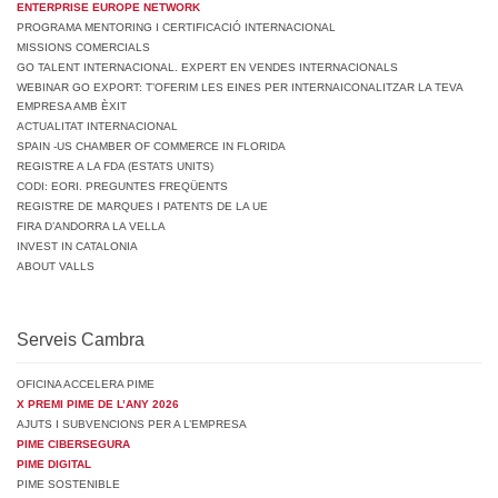
ENTERPRISE EUROPE NETWORK
PROGRAMA MENTORING I CERTIFICACIÓ INTERNACIONAL
MISSIONS COMERCIALS
GO TALENT INTERNACIONAL. EXPERT EN VENDES INTERNACIONALS
WEBINAR GO EXPORT: T’OFERIM LES EINES PER INTERNAICONALITZAR LA TEVA
EMPRESA AMB ÈXIT
ACTUALITAT INTERNACIONAL
SPAIN -US CHAMBER OF COMMERCE IN FLORIDA
REGISTRE A LA FDA (ESTATS UNITS)
CODI: EORI. PREGUNTES FREQÜENTS
REGISTRE DE MARQUES I PATENTS DE LA UE
FIRA D’ANDORRA LA VELLA
INVEST IN CATALONIA
ABOUT VALLS
Serveis Cambra
OFICINA ACCELERA PIME
X PREMI PIME DE L’ANY 2026
AJUTS I SUBVENCIONS PER A L’EMPRESA
PIME CIBERSEGURA
PIME DIGITAL
PIME SOSTENIBLE