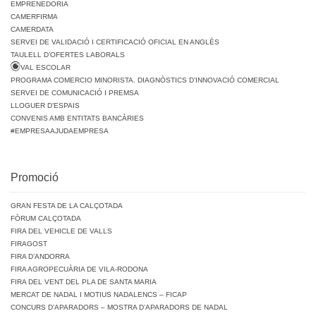
EMPRENEDORIA
CAMERFIRMA
CAMERDATA
SERVEI DE VALIDACIÓ I CERTIFICACIÓ OFICIAL EN ANGLÈS
TAULELL D’OFERTES LABORALS
VAL ESCOLAR
PROGRAMA COMERCIO MINORISTA. DIAGNÒSTICS D’INNOVACIÓ COMERCIAL
SERVEI DE COMUNICACIÓ I PREMSA
LLOGUER D’ESPAIS
CONVENIS AMB ENTITATS BANCÀRIES
#EMPRESAAJUDAEMPRESA
Promoció
GRAN FESTA DE LA CALÇOTADA
FÒRUM CALÇOTADA
FIRA DEL VEHICLE DE VALLS
FIRAGOST
FIRA D’ANDORRA
FIRA AGROPECUÀRIA DE VILA-RODONA
FIRA DEL VENT DEL PLA DE SANTA MARIA
MERCAT DE NADAL I MOTIUS NADALENCS – FICAP
CONCURS D’APARADORS – MOSTRA D’APARADORS DE NADAL