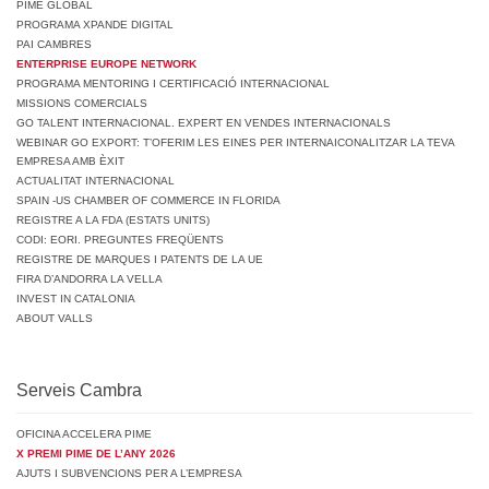
PIME GLOBAL
PROGRAMA XPANDE DIGITAL
PAI CAMBRES
ENTERPRISE EUROPE NETWORK
PROGRAMA MENTORING I CERTIFICACIÓ INTERNACIONAL
MISSIONS COMERCIALS
GO TALENT INTERNACIONAL. EXPERT EN VENDES INTERNACIONALS
WEBINAR GO EXPORT: T’OFERIM LES EINES PER INTERNAICONALITZAR LA TEVA
EMPRESA AMB ÈXIT
ACTUALITAT INTERNACIONAL
SPAIN -US CHAMBER OF COMMERCE IN FLORIDA
REGISTRE A LA FDA (ESTATS UNITS)
CODI: EORI. PREGUNTES FREQÜENTS
REGISTRE DE MARQUES I PATENTS DE LA UE
FIRA D’ANDORRA LA VELLA
INVEST IN CATALONIA
ABOUT VALLS
Serveis Cambra
OFICINA ACCELERA PIME
X PREMI PIME DE L’ANY 2026
AJUTS I SUBVENCIONS PER A L’EMPRESA