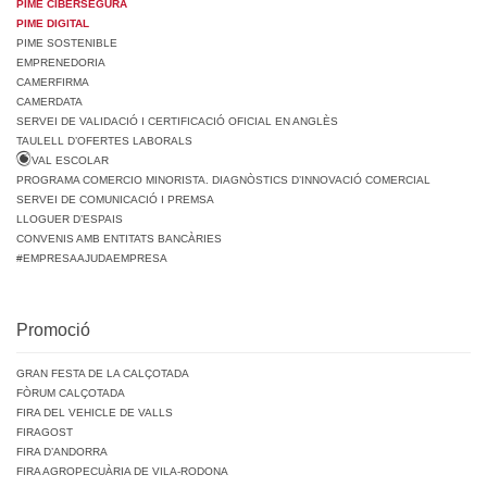
PIME CIBERSEGURA
PIME DIGITAL
PIME SOSTENIBLE
EMPRENEDORIA
CAMERFIRMA
CAMERDATA
SERVEI DE VALIDACIÓ I CERTIFICACIÓ OFICIAL EN ANGLÈS
TAULELL D’OFERTES LABORALS
VAL ESCOLAR
PROGRAMA COMERCIO MINORISTA. DIAGNÒSTICS D’INNOVACIÓ COMERCIAL
SERVEI DE COMUNICACIÓ I PREMSA
LLOGUER D’ESPAIS
CONVENIS AMB ENTITATS BANCÀRIES
#EMPRESAAJUDAEMPRESA
Promoció
GRAN FESTA DE LA CALÇOTADA
FÒRUM CALÇOTADA
FIRA DEL VEHICLE DE VALLS
FIRAGOST
FIRA D’ANDORRA
FIRA AGROPECUÀRIA DE VILA-RODONA