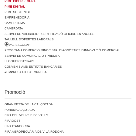
PIME CIBERSEGURA
PIME DIGITAL
PIME SOSTENIBLE
EMPRENEDORIA
CAMERFIRMA
CAMERDATA
SERVEI DE VALIDACIÓ I CERTIFICACIÓ OFICIAL EN ANGLÈS
TAULELL D’OFERTES LABORALS
VAL ESCOLAR
PROGRAMA COMERCIO MINORISTA. DIAGNÒSTICS D’INNOVACIÓ COMERCIAL
SERVEI DE COMUNICACIÓ I PREMSA
LLOGUER D’ESPAIS
CONVENIS AMB ENTITATS BANCÀRIES
#EMPRESAAJUDAEMPRESA
Promoció
GRAN FESTA DE LA CALÇOTADA
FÒRUM CALÇOTADA
FIRA DEL VEHICLE DE VALLS
FIRAGOST
FIRA D’ANDORRA
FIRA AGROPECUÀRIA DE VILA-RODONA