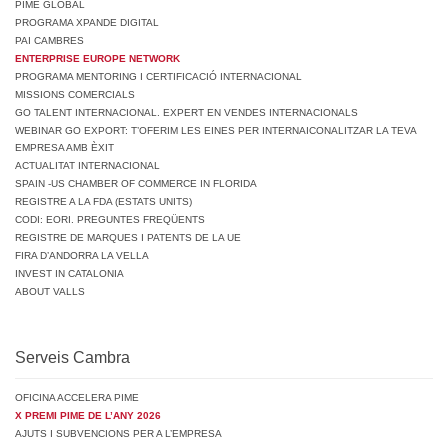
PIME GLOBAL
PROGRAMA XPANDE DIGITAL
PAI CAMBRES
ENTERPRISE EUROPE NETWORK
PROGRAMA MENTORING I CERTIFICACIÓ INTERNACIONAL
MISSIONS COMERCIALS
GO TALENT INTERNACIONAL. EXPERT EN VENDES INTERNACIONALS
WEBINAR GO EXPORT: T’OFERIM LES EINES PER INTERNAICONALITZAR LA TEVA
EMPRESA AMB ÈXIT
ACTUALITAT INTERNACIONAL
SPAIN -US CHAMBER OF COMMERCE IN FLORIDA
REGISTRE A LA FDA (ESTATS UNITS)
CODI: EORI. PREGUNTES FREQÜENTS
REGISTRE DE MARQUES I PATENTS DE LA UE
FIRA D’ANDORRA LA VELLA
INVEST IN CATALONIA
ABOUT VALLS
Serveis Cambra
OFICINA ACCELERA PIME
X PREMI PIME DE L’ANY 2026
AJUTS I SUBVENCIONS PER A L’EMPRESA