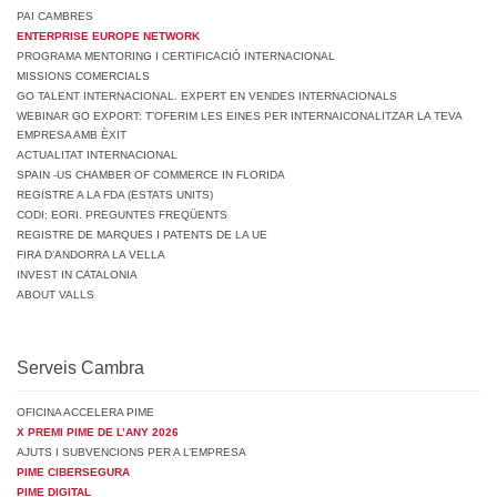
PAI CAMBRES
ENTERPRISE EUROPE NETWORK
PROGRAMA MENTORING I CERTIFICACIÓ INTERNACIONAL
MISSIONS COMERCIALS
GO TALENT INTERNACIONAL. EXPERT EN VENDES INTERNACIONALS
WEBINAR GO EXPORT: T’OFERIM LES EINES PER INTERNAICONALITZAR LA TEVA
EMPRESA AMB ÈXIT
ACTUALITAT INTERNACIONAL
SPAIN -US CHAMBER OF COMMERCE IN FLORIDA
REGISTRE A LA FDA (ESTATS UNITS)
CODI: EORI. PREGUNTES FREQÜENTS
REGISTRE DE MARQUES I PATENTS DE LA UE
FIRA D’ANDORRA LA VELLA
INVEST IN CATALONIA
ABOUT VALLS
Serveis Cambra
OFICINA ACCELERA PIME
X PREMI PIME DE L’ANY 2026
AJUTS I SUBVENCIONS PER A L’EMPRESA
PIME CIBERSEGURA
PIME DIGITAL