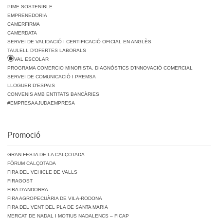
PIME SOSTENIBLE
EMPRENEDORIA
CAMERFIRMA
CAMERDATA
SERVEI DE VALIDACIÓ I CERTIFICACIÓ OFICIAL EN ANGLÈS
TAULELL D’OFERTES LABORALS
VAL ESCOLAR
PROGRAMA COMERCIO MINORISTA. DIAGNÒSTICS D’INNOVACIÓ COMERCIAL
SERVEI DE COMUNICACIÓ I PREMSA
LLOGUER D’ESPAIS
CONVENIS AMB ENTITATS BANCÀRIES
#EMPRESAAJUDAEMPRESA
Promoció
GRAN FESTA DE LA CALÇOTADA
FÒRUM CALÇOTADA
FIRA DEL VEHICLE DE VALLS
FIRAGOST
FIRA D’ANDORRA
FIRA AGROPECUÀRIA DE VILA-RODONA
FIRA DEL VENT DEL PLA DE SANTA MARIA
MERCAT DE NADAL I MOTIUS NADALENCS – FICAP