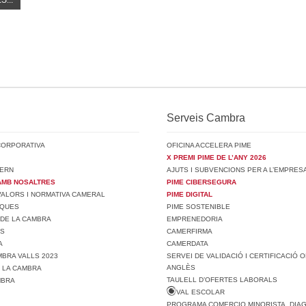
S...
Serveis Cambra
CORPORATIVA
OFICINA ACCELERA PIME
X PREMI PIME DE L’ANY 2026
ERN
AJUTS I SUBVENCIONS PER A L’EMPRES
AMB NOSALTRES
PIME CIBERSEGURA
 VALORS I NORMATIVA CAMERAL
PIME DIGITAL
SQUES
PIME SOSTENIBLE
 DE LA CAMBRA
EMPRENEDORIA
TS
CAMERFIRMA
A
CAMERDATA
BRA VALLS 2023
SERVEI DE VALIDACIÓ I CERTIFICACIÓ O
ANGLÈS
E LA CAMBRA
TAULELL D’OFERTES LABORALS
MBRA
VAL ESCOLAR
PROGRAMA COMERCIO MINORISTA. DIA