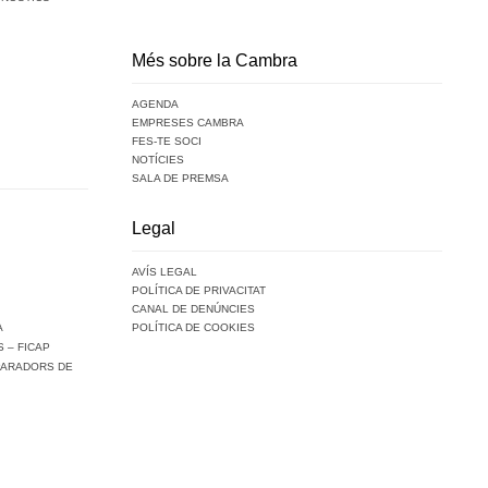
Més sobre la Cambra
AGENDA
EMPRESES CAMBRA
FES-TE SOCI
NOTÍCIES
SALA DE PREMSA
Legal
AVÍS LEGAL
POLÍTICA DE PRIVACITAT
CANAL DE DENÚNCIES
A
POLÍTICA DE COOKIES
 – FICAP
PARADORS DE