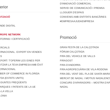
D’INNOVACIÓ COMERCIAL
erior
SERVEI DE COMUNICACIÓ I PREMSA
LLOGUER D’ESPAIS
ITZACIÓ
CONVENIS AMB ENTITATS BANCÀRIES
#EMPRESAAJUDAEMPRESA
NDE DIGITAL
UROPE NETWORK
Promoció
ORING I CERTIFICACIÓ
L
GRAN FESTA DE LA CALÇOTADA
ERCIALS
FÒRUM CALÇOTADA
ERNACIONAL. EXPERT EN VENDES
LS
FIRA DEL VEHICLE DE VALLS
PORT: T’OFERIM LES EINES PER
FIRAGOST
ITZAR LA TEVA EMPRESA AMB ÈXIT
FIRA D’ANDORRA
TERNACIONAL
FIRA AGROPECUÀRIA DE VILA-RODONA
MBER OF COMMERCE IN FLORIDA
FIRA DEL VENT DEL PLA DE SANTA MARI
FDA (ESTATS UNITS)
MERCAT DE NADAL I MOTIUS NADALENCS
REGUNTES FREQÜENTS
CONCURS D’APARADORS – MOSTRA D’A
ARQUES I PATENTS DE LA UE
NADAL
A LA VELLA
LONIA