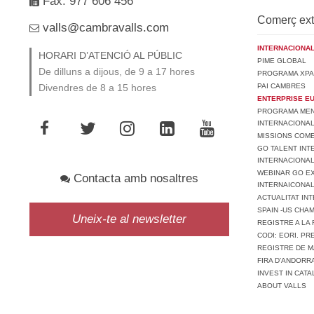
Fax. 977 606 456
Comerç ext
valls@cambravalls.com
INTERNACIONAL
HORARI D’ATENCIÓ AL PÚBLIC
PIME GLOBAL
De dilluns a dijous, de 9 a 17 hores
PROGRAMA XPA
PAI CAMBRES
Divendres de 8 a 15 hores
ENTERPRISE E
PROGRAMA MENT
INTERNACIONA
MISSIONS COM
GO TALENT INT
INTERNACIONA
WEBINAR GO EX
Contacta amb nosaltres
INTERNAICONAL
ACTUALITAT IN
SPAIN -US CHA
Uneix-te al newsletter
REGISTRE A LA 
CODI: EORI. P
REGISTRE DE M
FIRA D’ANDORR
INVEST IN CATA
ABOUT VALLS