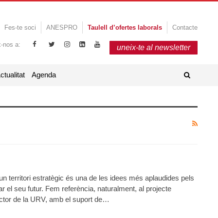
Fes-te soci
ANESPRO
Taulell d’ofertes laborals
Contacte
x-nos a:
uneix-te al newsletter
ctualitat
Agenda
un territori estratègic és una de les idees més aplaudides pels
ar el seu futur. Fem referència, naturalment, al projecte
ctor de la URV, amb el suport de…