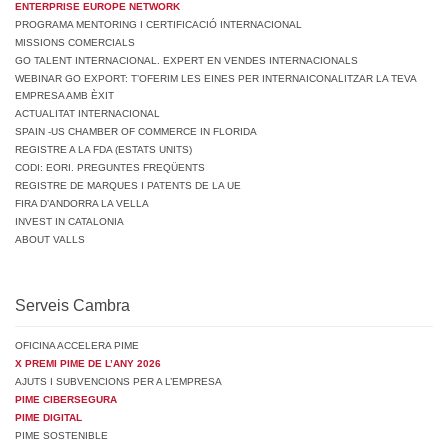
ENTERPRISE EUROPE NETWORK
PROGRAMA MENTORING I CERTIFICACIÓ INTERNACIONAL
MISSIONS COMERCIALS
GO TALENT INTERNACIONAL. EXPERT EN VENDES INTERNACIONALS
WEBINAR GO EXPORT: T’OFERIM LES EINES PER INTERNAICONALITZAR LA TEVA
EMPRESA AMB ÈXIT
ACTUALITAT INTERNACIONAL
SPAIN -US CHAMBER OF COMMERCE IN FLORIDA
REGISTRE A LA FDA (ESTATS UNITS)
CODI: EORI. PREGUNTES FREQÜENTS
REGISTRE DE MARQUES I PATENTS DE LA UE
FIRA D’ANDORRA LA VELLA
INVEST IN CATALONIA
ABOUT VALLS
Serveis Cambra
OFICINA ACCELERA PIME
X PREMI PIME DE L’ANY 2026
AJUTS I SUBVENCIONS PER A L’EMPRESA
PIME CIBERSEGURA
PIME DIGITAL
PIME SOSTENIBLE