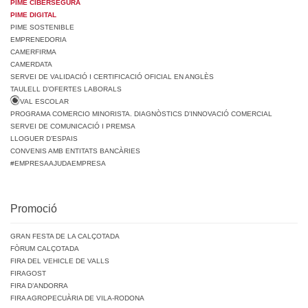
PIME CIBERSEGURA
PIME DIGITAL
PIME SOSTENIBLE
EMPRENEDORIA
CAMERFIRMA
CAMERDATA
SERVEI DE VALIDACIÓ I CERTIFICACIÓ OFICIAL EN ANGLÈS
TAULELL D’OFERTES LABORALS
VAL ESCOLAR
PROGRAMA COMERCIO MINORISTA. DIAGNÒSTICS D’INNOVACIÓ COMERCIAL
SERVEI DE COMUNICACIÓ I PREMSA
LLOGUER D’ESPAIS
CONVENIS AMB ENTITATS BANCÀRIES
#EMPRESAAJUDAEMPRESA
Promoció
GRAN FESTA DE LA CALÇOTADA
FÒRUM CALÇOTADA
FIRA DEL VEHICLE DE VALLS
FIRAGOST
FIRA D’ANDORRA
FIRA AGROPECUÀRIA DE VILA-RODONA