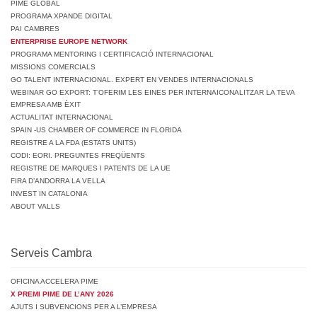
PIME GLOBAL
PROGRAMA XPANDE DIGITAL
PAI CAMBRES
ENTERPRISE EUROPE NETWORK
PROGRAMA MENTORING I CERTIFICACIÓ INTERNACIONAL
MISSIONS COMERCIALS
GO TALENT INTERNACIONAL. EXPERT EN VENDES INTERNACIONALS
WEBINAR GO EXPORT: T’OFERIM LES EINES PER INTERNAICONALITZAR LA TEVA
EMPRESA AMB ÈXIT
ACTUALITAT INTERNACIONAL
SPAIN -US CHAMBER OF COMMERCE IN FLORIDA
REGISTRE A LA FDA (ESTATS UNITS)
CODI: EORI. PREGUNTES FREQÜENTS
REGISTRE DE MARQUES I PATENTS DE LA UE
FIRA D’ANDORRA LA VELLA
INVEST IN CATALONIA
ABOUT VALLS
Serveis Cambra
OFICINA ACCELERA PIME
X PREMI PIME DE L’ANY 2026
AJUTS I SUBVENCIONS PER A L’EMPRESA