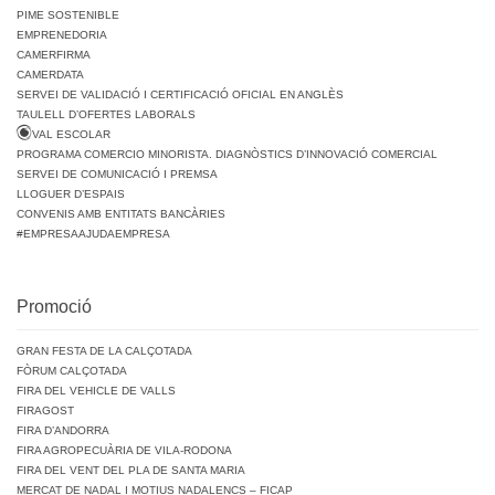
PIME SOSTENIBLE
EMPRENEDORIA
CAMERFIRMA
CAMERDATA
SERVEI DE VALIDACIÓ I CERTIFICACIÓ OFICIAL EN ANGLÈS
TAULELL D’OFERTES LABORALS
VAL ESCOLAR
PROGRAMA COMERCIO MINORISTA. DIAGNÒSTICS D’INNOVACIÓ COMERCIAL
SERVEI DE COMUNICACIÓ I PREMSA
LLOGUER D’ESPAIS
CONVENIS AMB ENTITATS BANCÀRIES
#EMPRESAAJUDAEMPRESA
Promoció
GRAN FESTA DE LA CALÇOTADA
FÒRUM CALÇOTADA
FIRA DEL VEHICLE DE VALLS
FIRAGOST
FIRA D’ANDORRA
FIRA AGROPECUÀRIA DE VILA-RODONA
FIRA DEL VENT DEL PLA DE SANTA MARIA
MERCAT DE NADAL I MOTIUS NADALENCS – FICAP