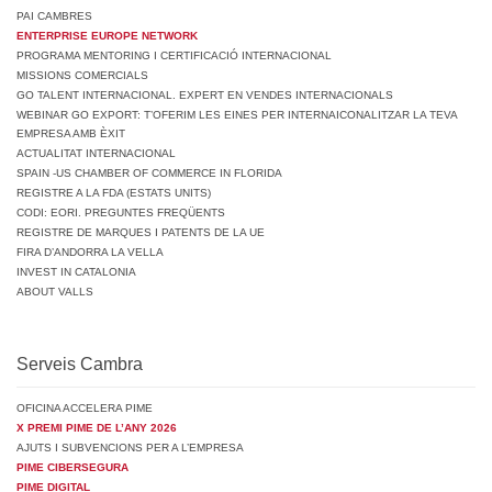
PAI CAMBRES
ENTERPRISE EUROPE NETWORK
PROGRAMA MENTORING I CERTIFICACIÓ INTERNACIONAL
MISSIONS COMERCIALS
GO TALENT INTERNACIONAL. EXPERT EN VENDES INTERNACIONALS
WEBINAR GO EXPORT: T’OFERIM LES EINES PER INTERNAICONALITZAR LA TEVA
EMPRESA AMB ÈXIT
ACTUALITAT INTERNACIONAL
SPAIN -US CHAMBER OF COMMERCE IN FLORIDA
REGISTRE A LA FDA (ESTATS UNITS)
CODI: EORI. PREGUNTES FREQÜENTS
REGISTRE DE MARQUES I PATENTS DE LA UE
FIRA D’ANDORRA LA VELLA
INVEST IN CATALONIA
ABOUT VALLS
Serveis Cambra
OFICINA ACCELERA PIME
X PREMI PIME DE L’ANY 2026
AJUTS I SUBVENCIONS PER A L’EMPRESA
PIME CIBERSEGURA
PIME DIGITAL