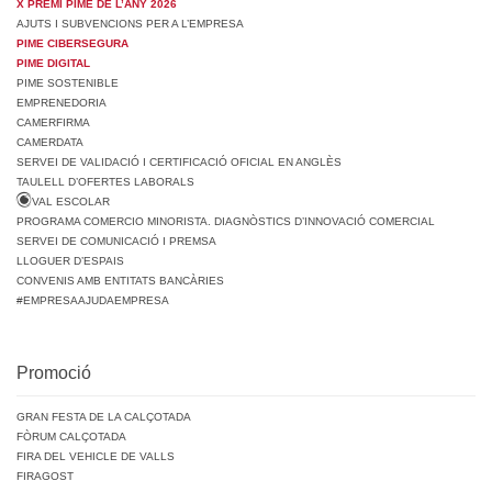
X PREMI PIME DE L’ANY 2026
AJUTS I SUBVENCIONS PER A L’EMPRESA
PIME CIBERSEGURA
PIME DIGITAL
PIME SOSTENIBLE
EMPRENEDORIA
CAMERFIRMA
CAMERDATA
SERVEI DE VALIDACIÓ I CERTIFICACIÓ OFICIAL EN ANGLÈS
TAULELL D’OFERTES LABORALS
VAL ESCOLAR
PROGRAMA COMERCIO MINORISTA. DIAGNÒSTICS D’INNOVACIÓ COMERCIAL
SERVEI DE COMUNICACIÓ I PREMSA
LLOGUER D’ESPAIS
CONVENIS AMB ENTITATS BANCÀRIES
#EMPRESAAJUDAEMPRESA
Promoció
GRAN FESTA DE LA CALÇOTADA
FÒRUM CALÇOTADA
FIRA DEL VEHICLE DE VALLS
FIRAGOST