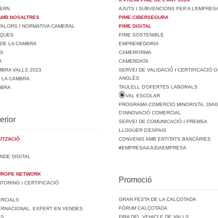
ERN
AJUTS I SUBVENCIONS PER A L’EMPRES
AMB NOSALTRES
PIME CIBERSEGURA
 VALORS I NORMATIVA CAMERAL
PIME DIGITAL
SQUES
PIME SOSTENIBLE
 DE LA CAMBRA
EMPRENEDORIA
TS
CAMERFIRMA
A
CAMERDATA
BRA VALLS 2023
SERVEI DE VALIDACIÓ I CERTIFICACIÓ O
ANGLÈS
E LA CAMBRA
TAULELL D’OFERTES LABORALS
MBRA
VAL ESCOLAR
PROGRAMA COMERCIO MINORISTA. DIA
D’INNOVACIÓ COMERCIAL
erior
SERVEI DE COMUNICACIÓ I PREMSA
LLOGUER D’ESPAIS
ITZACIÓ
CONVENIS AMB ENTITATS BANCÀRIES
#EMPRESAAJUDAEMPRESA
NDE DIGITAL
UROPE NETWORK
Promoció
ORING I CERTIFICACIÓ
L
GRAN FESTA DE LA CALÇOTADA
ERCIALS
FÒRUM CALÇOTADA
ERNACIONAL. EXPERT EN VENDES
LS
FIRA DEL VEHICLE DE VALLS