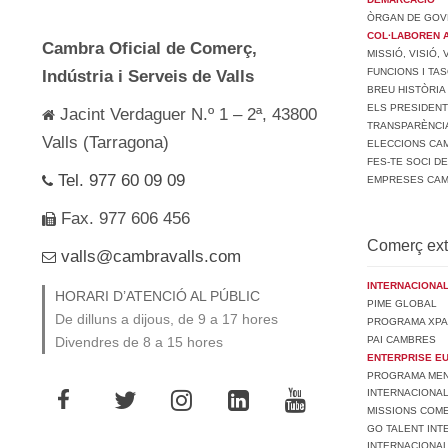
ÒRGAN DE GOV
COL·LABOREN 
Cambra Oficial de Comerç,
MISSIÓ, VISIÓ,
FUNCIONS I TA
Indústria i Serveis de Valls
BREU HISTÒRIA
ELS PRESIDEN
Jacint Verdaguer N.º 1 – 2ª, 43800
TRANSPARÈNCI
Valls (Tarragona)
ELECCIONS CAM
FES-TE SOCI D
Tel. 977 60 09 09
EMPRESES CA
Fax. 977 606 456
Comerç ext
valls@cambravalls.com
INTERNACIONAL
HORARI D’ATENCIÓ AL PÚBLIC
PIME GLOBAL
De dilluns a dijous, de 9 a 17 hores
PROGRAMA XPA
PAI CAMBRES
Divendres de 8 a 15 hores
ENTERPRISE E
PROGRAMA MENT
INTERNACIONA
MISSIONS COM
GO TALENT INT
INTERNACIONA