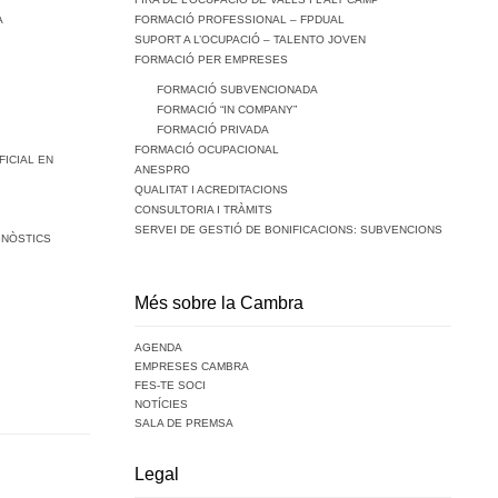
A
FORMACIÓ PROFESSIONAL – FPDUAL
SUPORT A L’OCUPACIÓ – TALENTO JOVEN
FORMACIÓ PER EMPRESES
FORMACIÓ SUBVENCIONADA
FORMACIÓ “IN COMPANY”
FORMACIÓ PRIVADA
FORMACIÓ OCUPACIONAL
FICIAL EN
ANESPRO
QUALITAT I ACREDITACIONS
CONSULTORIA I TRÀMITS
SERVEI DE GESTIÓ DE BONIFICACIONS: SUBVENCIONS
GNÒSTICS
Més sobre la Cambra
AGENDA
EMPRESES CAMBRA
FES-TE SOCI
NOTÍCIES
SALA DE PREMSA
Legal