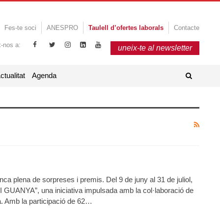
Fes-te soci
ANESPRO
Taulell d’ofertes laborals
Contacte
x-nos a:
uneix-te al newsletter
ctualitat
Agenda
a plena de sorpreses i premis. Del 9 de juny al 31 de juliol,
I GUANYA”, una iniciativa impulsada amb la col·laboració de
a. Amb la participació de 62…