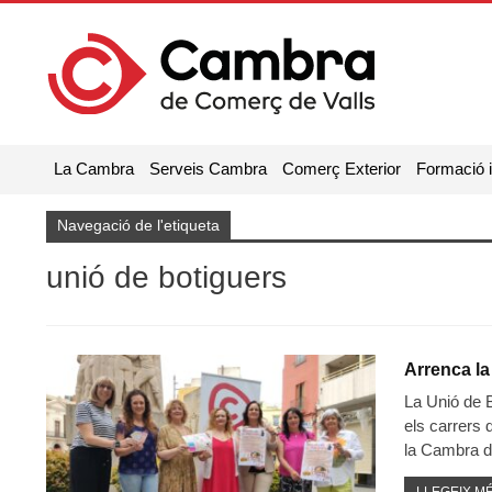
La Cambra
Serveis Cambra
Comerç Exterior
Formació 
Navegació de l'etiqueta
unió de botiguers
Arrenca l
La Unió de B
els carrers
la Cambra de