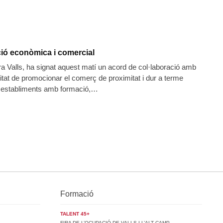
ció econòmica i comercial
a Valls, ha signat aquest matí un acord de col·laboració amb
itat de promocionar el comerç de proximitat i dur a terme
ls establiments amb formació,…
Formació
TALENT 45+
FIRA DE L’OCUPACIÓ DE VALLS I L’ALT CAMP