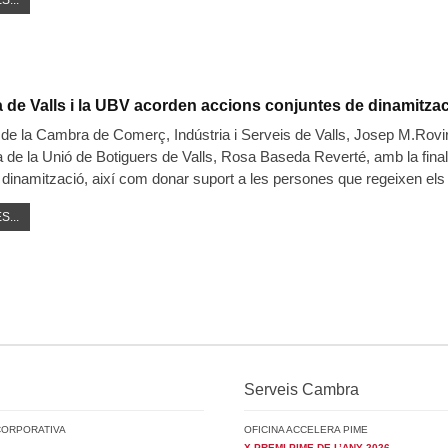
S...
de Valls i la UBV acorden accions conjuntes de dinamitza
 de la Cambra de Comerç, Indústria i Serveis de Valls, Josep M.Rovir
a de la Unió de Botiguers de Valls, Rosa Baseda Reverté, amb la final
e dinamització, així com donar suport a les persones que regeixen e
S...
Serveis Cambra
CORPORATIVA
OFICINA ACCELERA PIME
X PREMI PIME DE L’ANY 2026