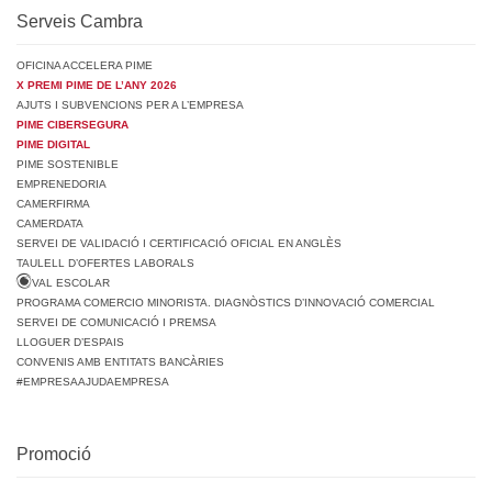
Serveis Cambra
OFICINA ACCELERA PIME
X PREMI PIME DE L’ANY 2026
AJUTS I SUBVENCIONS PER A L’EMPRESA
PIME CIBERSEGURA
PIME DIGITAL
PIME SOSTENIBLE
EMPRENEDORIA
CAMERFIRMA
CAMERDATA
SERVEI DE VALIDACIÓ I CERTIFICACIÓ OFICIAL EN ANGLÈS
TAULELL D’OFERTES LABORALS
VAL ESCOLAR
PROGRAMA COMERCIO MINORISTA. DIAGNÒSTICS D’INNOVACIÓ COMERCIAL
SERVEI DE COMUNICACIÓ I PREMSA
LLOGUER D’ESPAIS
CONVENIS AMB ENTITATS BANCÀRIES
#EMPRESAAJUDAEMPRESA
Promoció