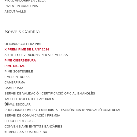
FIRA D’ANDORRA LA VELLA
INVEST IN CATALONIA
ABOUT VALLS
Serveis Cambra
OFICINA ACCELERA PIME
X PREMI PIME DE L’ANY 2026
AJUTS I SUBVENCIONS PER A L’EMPRESA
PIME CIBERSEGURA
PIME DIGITAL
PIME SOSTENIBLE
EMPRENEDORIA
CAMERFIRMA
CAMERDATA
SERVEI DE VALIDACIÓ I CERTIFICACIÓ OFICIAL EN ANGLÈS
TAULELL D’OFERTES LABORALS
VAL ESCOLAR
PROGRAMA COMERCIO MINORISTA. DIAGNÒSTICS D’INNOVACIÓ COMERCIAL
SERVEI DE COMUNICACIÓ I PREMSA
LLOGUER D’ESPAIS
CONVENIS AMB ENTITATS BANCÀRIES
#EMPRESAAJUDAEMPRESA