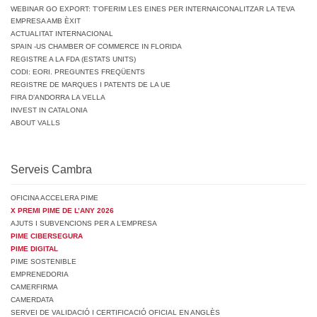
WEBINAR GO EXPORT: T’OFERIM LES EINES PER INTERNAICONALITZAR LA TEVA
EMPRESA AMB ÈXIT
ACTUALITAT INTERNACIONAL
SPAIN -US CHAMBER OF COMMERCE IN FLORIDA
REGISTRE A LA FDA (ESTATS UNITS)
CODI: EORI. PREGUNTES FREQÜENTS
REGISTRE DE MARQUES I PATENTS DE LA UE
FIRA D’ANDORRA LA VELLA
INVEST IN CATALONIA
ABOUT VALLS
Serveis Cambra
OFICINA ACCELERA PIME
X PREMI PIME DE L’ANY 2026
AJUTS I SUBVENCIONS PER A L’EMPRESA
PIME CIBERSEGURA
PIME DIGITAL
PIME SOSTENIBLE
EMPRENEDORIA
CAMERFIRMA
CAMERDATA
SERVEI DE VALIDACIÓ I CERTIFICACIÓ OFICIAL EN ANGLÈS