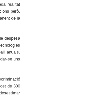
da realitat
cions però,
manent de la
 de despesa
tecnologies
all anuals.
rdar-se uns
scriminació
cost de 300
 desestimar