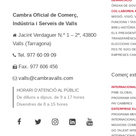
DEMARCACIÓ
ÒRGAN DE GOV
COL·LABOREN 
Cambra Oficial de Comerç,
MISSIÓ, VISIÓ,
FUNCIONS I TA
Indústria i Serveis de Valls
BREU HISTÒRIA
ELS PRESIDEN
Jacint Verdaguer N.º 1 – 2ª, 43800
TRANSPARÈNCI
Valls (Tarragona)
ELECCIONS CAM
FES-TE SOCI D
Tel. 977 60 09 09
EMPRESES CA
Fax. 977 606 456
Comerç ext
valls@cambravalls.com
INTERNACIONAL
HORARI D’ATENCIÓ AL PÚBLIC
PIME GLOBAL
De dilluns a dijous, de 9 a 17 hores
PROGRAMA XPA
PAI CAMBRES
Divendres de 8 a 15 hores
ENTERPRISE E
PROGRAMA MENT
INTERNACIONA
MISSIONS COM
GO TALENT INT
INTERNACIONA