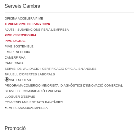
Serveis Cambra
OFICINA ACCELERA PIME
X PREMI PIME DE L’ANY 2026
AJUTS I SUBVENCIONS PER A L’EMPRESA
PIME CIBERSEGURA
PIME DIGITAL
PIME SOSTENIBLE
EMPRENEDORIA
CAMERFIRMA
CAMERDATA
SERVEI DE VALIDACIÓ I CERTIFICACIÓ OFICIAL EN ANGLÈS
TAULELL D’OFERTES LABORALS
VAL ESCOLAR
PROGRAMA COMERCIO MINORISTA. DIAGNÒSTICS D’INNOVACIÓ COMERCIAL
SERVEI DE COMUNICACIÓ I PREMSA
LLOGUER D’ESPAIS
CONVENIS AMB ENTITATS BANCÀRIES
#EMPRESAAJUDAEMPRESA
Promoció