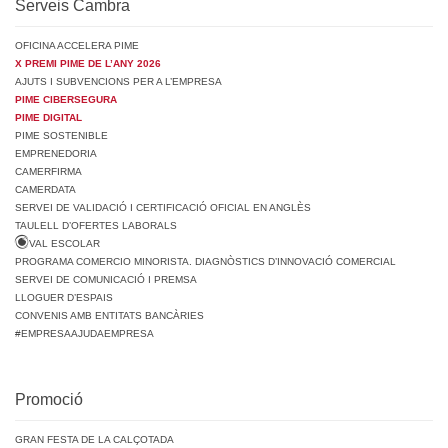
Serveis Cambra
OFICINA ACCELERA PIME
X PREMI PIME DE L’ANY 2026
AJUTS I SUBVENCIONS PER A L’EMPRESA
PIME CIBERSEGURA
PIME DIGITAL
PIME SOSTENIBLE
EMPRENEDORIA
CAMERFIRMA
CAMERDATA
SERVEI DE VALIDACIÓ I CERTIFICACIÓ OFICIAL EN ANGLÈS
TAULELL D’OFERTES LABORALS
VAL ESCOLAR
PROGRAMA COMERCIO MINORISTA. DIAGNÒSTICS D’INNOVACIÓ COMERCIAL
SERVEI DE COMUNICACIÓ I PREMSA
LLOGUER D’ESPAIS
CONVENIS AMB ENTITATS BANCÀRIES
#EMPRESAAJUDAEMPRESA
Promoció
GRAN FESTA DE LA CALÇOTADA