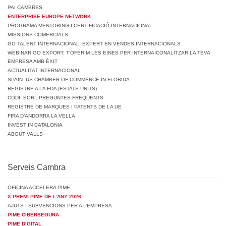
PAI CAMBRES
ENTERPRISE EUROPE NETWORK
PROGRAMA MENTORING I CERTIFICACIÓ INTERNACIONAL
MISSIONS COMERCIALS
GO TALENT INTERNACIONAL. EXPERT EN VENDES INTERNACIONALS
WEBINAR GO EXPORT: T’OFERIM LES EINES PER INTERNAICONALITZAR LA TEVA
EMPRESA AMB ÈXIT
ACTUALITAT INTERNACIONAL
SPAIN -US CHAMBER OF COMMERCE IN FLORIDA
REGISTRE A LA FDA (ESTATS UNITS)
CODI: EORI. PREGUNTES FREQÜENTS
REGISTRE DE MARQUES I PATENTS DE LA UE
FIRA D’ANDORRA LA VELLA
INVEST IN CATALONIA
ABOUT VALLS
Serveis Cambra
OFICINA ACCELERA PIME
X PREMI PIME DE L’ANY 2026
AJUTS I SUBVENCIONS PER A L’EMPRESA
PIME CIBERSEGURA
PIME DIGITAL