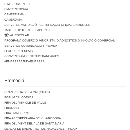
PIME SOSTENIBLE
EMPRENEDORIA
CAMERFIRMA
CAMERDATA
SERVEI DE VALIDACIÓ I CERTIFICACIÓ OFICIAL EN ANGLÈS
TAULELL D’OFERTES LABORALS
VAL ESCOLAR
PROGRAMA COMERCIO MINORISTA. DIAGNÒSTICS D’INNOVACIÓ COMERCIAL
SERVEI DE COMUNICACIÓ I PREMSA
LLOGUER D’ESPAIS
CONVENIS AMB ENTITATS BANCÀRIES
#EMPRESAAJUDAEMPRESA
Promoció
GRAN FESTA DE LA CALÇOTADA
FÒRUM CALÇOTADA
FIRA DEL VEHICLE DE VALLS
FIRAGOST
FIRA D’ANDORRA
FIRA AGROPECUÀRIA DE VILA-RODONA
FIRA DEL VENT DEL PLA DE SANTA MARIA
MERCAT DE NADAL I MOTIUS NADALENCS – FICAP