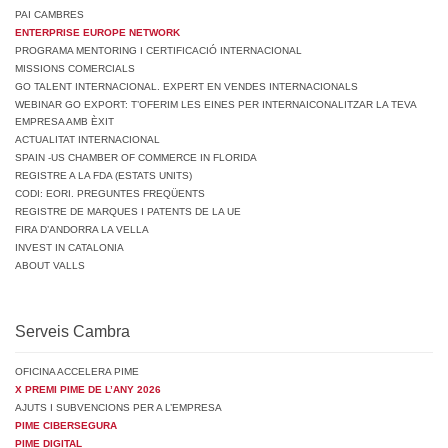
PAI CAMBRES
ENTERPRISE EUROPE NETWORK
PROGRAMA MENTORING I CERTIFICACIÓ INTERNACIONAL
MISSIONS COMERCIALS
GO TALENT INTERNACIONAL. EXPERT EN VENDES INTERNACIONALS
WEBINAR GO EXPORT: T’OFERIM LES EINES PER INTERNAICONALITZAR LA TEVA
EMPRESA AMB ÈXIT
ACTUALITAT INTERNACIONAL
SPAIN -US CHAMBER OF COMMERCE IN FLORIDA
REGISTRE A LA FDA (ESTATS UNITS)
CODI: EORI. PREGUNTES FREQÜENTS
REGISTRE DE MARQUES I PATENTS DE LA UE
FIRA D’ANDORRA LA VELLA
INVEST IN CATALONIA
ABOUT VALLS
Serveis Cambra
OFICINA ACCELERA PIME
X PREMI PIME DE L’ANY 2026
AJUTS I SUBVENCIONS PER A L’EMPRESA
PIME CIBERSEGURA
PIME DIGITAL