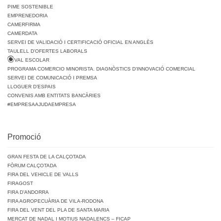
PIME SOSTENIBLE
EMPRENEDORIA
CAMERFIRMA
CAMERDATA
SERVEI DE VALIDACIÓ I CERTIFICACIÓ OFICIAL EN ANGLÈS
TAULELL D’OFERTES LABORALS
VAL ESCOLAR
PROGRAMA COMERCIO MINORISTA. DIAGNÒSTICS D’INNOVACIÓ COMERCIAL
SERVEI DE COMUNICACIÓ I PREMSA
LLOGUER D’ESPAIS
CONVENIS AMB ENTITATS BANCÀRIES
#EMPRESAAJUDAEMPRESA
Promoció
GRAN FESTA DE LA CALÇOTADA
FÒRUM CALÇOTADA
FIRA DEL VEHICLE DE VALLS
FIRAGOST
FIRA D’ANDORRA
FIRA AGROPECUÀRIA DE VILA-RODONA
FIRA DEL VENT DEL PLA DE SANTA MARIA
MERCAT DE NADAL I MOTIUS NADALENCS – FICAP