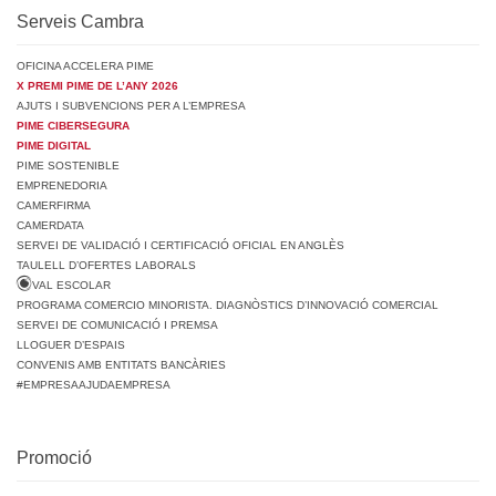
Serveis Cambra
OFICINA ACCELERA PIME
X PREMI PIME DE L’ANY 2026
AJUTS I SUBVENCIONS PER A L’EMPRESA
PIME CIBERSEGURA
PIME DIGITAL
PIME SOSTENIBLE
EMPRENEDORIA
CAMERFIRMA
CAMERDATA
SERVEI DE VALIDACIÓ I CERTIFICACIÓ OFICIAL EN ANGLÈS
TAULELL D’OFERTES LABORALS
VAL ESCOLAR
PROGRAMA COMERCIO MINORISTA. DIAGNÒSTICS D’INNOVACIÓ COMERCIAL
SERVEI DE COMUNICACIÓ I PREMSA
LLOGUER D’ESPAIS
CONVENIS AMB ENTITATS BANCÀRIES
#EMPRESAAJUDAEMPRESA
Promoció